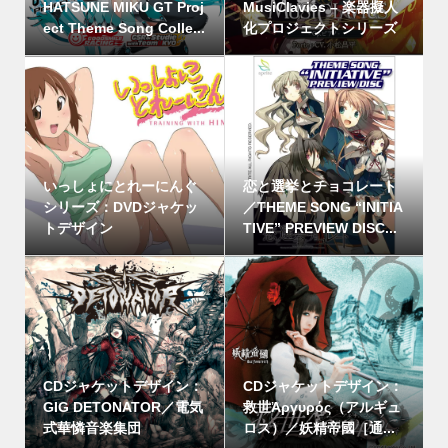
HATSUNE MIKU GT Proj
MusiClavies – 楽器擬人
ect Theme Song Colle...
化プロジェクトシリーズ
いっしょにとれーにんぐ
恋と選挙とチョコレート
シリーズ：DVDジャケッ
／THEME SONG “INITIA
トデザイン
TIVE” PREVIEW DISC...
CDジャケットデザイン：
CDジャケットデザイン：
GIG DETONATOR／電気
救世Ἀργυρός（アルギュ
式華憐音楽集団
ロス）／妖精帝國［通...