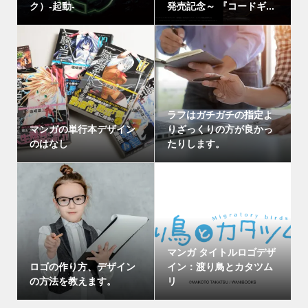
ク）-起動-
発売記念～ 『コードギ...
ラフはガチガチの指定よ
マンガの単行本デザイン
りざっくりの方が良かっ
のはなし
たりします。
マンガ タイトルロゴデザ
ロゴの作り方、デザイン
イン：渡り鳥とカタツム
の方法を教えます。
リ