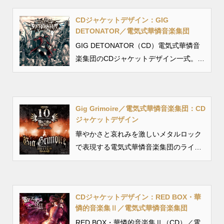
CDジャケットデザイン：GIG
DETONATOR／電気式華憐音楽集団
GIG DETONATOR（CD）電気式華憐音
楽集団のCDジャケットデザイン一式。
アルバム「DETONATOR」のライブ版。
オリジナルDETONATORのロゴデザイン
のイメージを崩さないよう新た...
Gig Grimoire／電気式華憐音楽集団：CD
ジャケットデザイン
華やかさと哀れみを激しいメタルロック
で表現する電気式華憐音楽集団のライブ
アルバム。聴く者の心をざわつかせるサ
ウンドをジャケット全体をざらつかせた
質感を使って表現。 ＜制作デザイン＞ ●
CDジャケットデザイン：RED BOX・華
ジャケッ...
憐的音楽集Ⅱ／電気式華憐音楽集団
RED BOX・華憐的音楽集Ⅱ（CD）／電