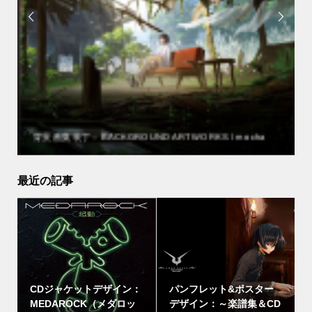


起
背景画集装丁：BACKGROUND ARTWORKS / mocha
最近の記事
CDジャケットデザイン：
パンフレット&ポスター
MEDAROCK（メダロッ
デザイン：～楽譜集＆CD