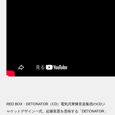
RED BOX・DETONATOR（CD）電気式華憐音楽集団のCDジ
ャケットデザイン一式。起爆装置を意味する「DETONATOR」