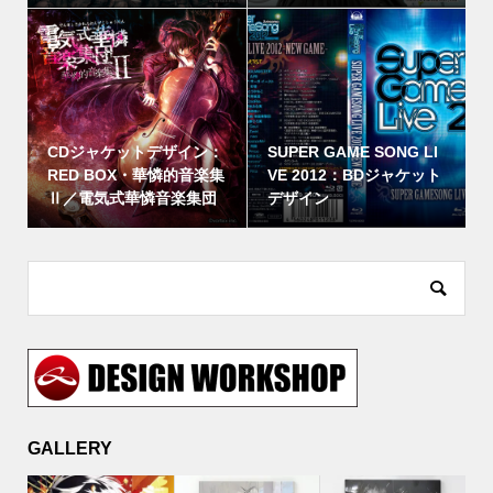
CDジャケットデザイン：
SUPER GAME SONG LI
RED BOX・華憐的音楽集
VE 2012：BDジャケット
Ⅱ／電気式華憐音楽集団
デザイン
GALLERY