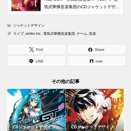
気式華憐音楽集団のCDジャケットデザイ
ン一式。戦場の中のようなメタル的激し
さと美しいストリングスの音色との融合
ジャケットデザイン
が表現されたイラストの世界観をストレ
ライブ
,
vortex inc.
,
電気式華憐音楽集団
,
ゲーム
,
音楽
ートに表現。 ＜制作デザイン...
Post
Share
LINE
note
その他の記事
CDジャケットデザイン：
CDジャケットデザイン：