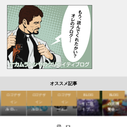
オススメ記事
ロゴデザ
ロゴデザ
ロゴデザ
BLOG
BLOG
マンガ
マンガ
ソーシ
梅雨入
ジブリ
イン
イン
イン
タイト
タイト
ャルゲ
りに思
の大博
ルロ...
ルロ...
ーム...
うブ...
覧会...